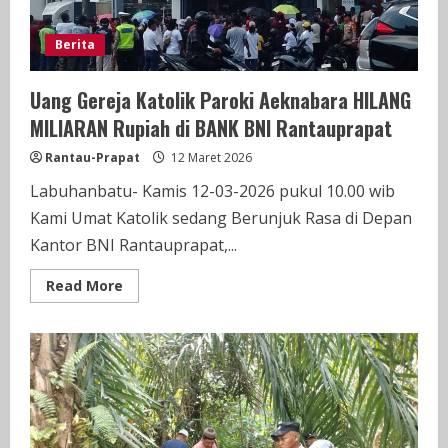
Berita
Uang Gereja Katolik Paroki Aeknabara HILANG
MILIARAN Rupiah di BANK BNI Rantauprapat
Rantau-Prapat
12 Maret 2026
Labuhanbatu- Kamis 12-03-2026 pukul 10.00 wib
Kami Umat Katolik sedang Berunjuk Rasa di Depan
Kantor BNI Rantauprapat,...
Read
Read More
more
about
Uang
Gereja
Katolik
Paroki
Aeknabara
HILANG
MILIARAN
Rupiah
di