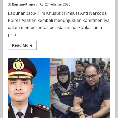
Rantau-Prapat
27 Februari 2026
Labuhanbatu- Tim Khusus (Timsus) Anti Narkoba
Polres Asahan kembali menunjukkan komitmennya
dalam memberantas peredaran narkotika. Lima
pria...
Read
Read More
more
about
Seorang
PNS
Di
Asahan
di
Tangkap
Lagi
Pesta
Sabu
di
Dalam
Kamar
Kost,
di
Mutiara
Kisaran,
Asahan.