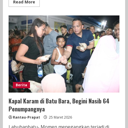
Read
Read More
more
about
Gempa
Berkekuatan
Magnitudo
2,4
Mengguncang
Kabupaten
Labuhanbatu
Utara
(Labura),
Sumatera
Utara
Berita
Kapal Karam di Batu Bara, Begini Nasib 64
Penumpangnya
Rantau-Prapat
25 Maret 2026
Labuhanbatu- Momen menegangkan terjadi di