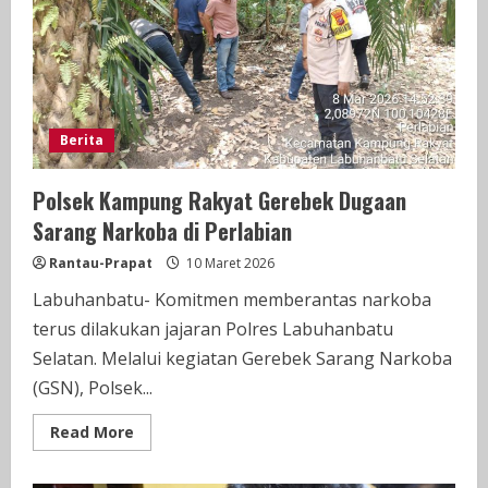
BANK
BNI
Rantauprapat
Berita
Polsek Kampung Rakyat Gerebek Dugaan
Sarang Narkoba di Perlabian
Rantau-Prapat
10 Maret 2026
Labuhanbatu- Komitmen memberantas narkoba
terus dilakukan jajaran Polres Labuhanbatu
Selatan. Melalui kegiatan Gerebek Sarang Narkoba
(GSN), Polsek...
Read
Read More
more
about
Polsek