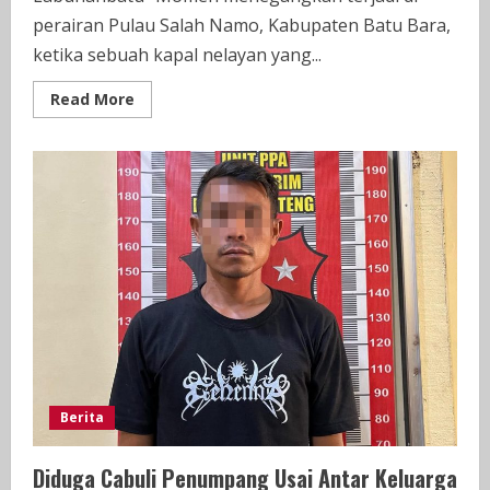
perairan Pulau Salah Namo, Kabupaten Batu Bara,
ketika sebuah kapal nelayan yang...
Read
Read More
more
about
Kapal
Karam
di
Batu
Bara,
Begini
Nasib
64
Penumpangnya
Berita
Diduga Cabuli Penumpang Usai Antar Keluarga