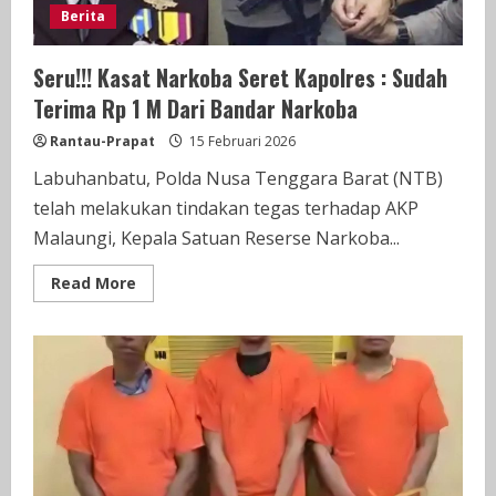
Berita
Seru!!! Kasat Narkoba Seret Kapolres : Sudah
Terima Rp 1 M Dari Bandar Narkoba
Rantau-Prapat
15 Februari 2026
Labuhanbatu, Polda Nusa Tenggara Barat (NTB)
telah melakukan tindakan tegas terhadap AKP
Malaungi, Kepala Satuan Reserse Narkoba...
Read
Read More
more
about
Seru!!!
Kasat
Narkoba
Seret
Kapolres
:
Sudah
Terima
Rp
1
M