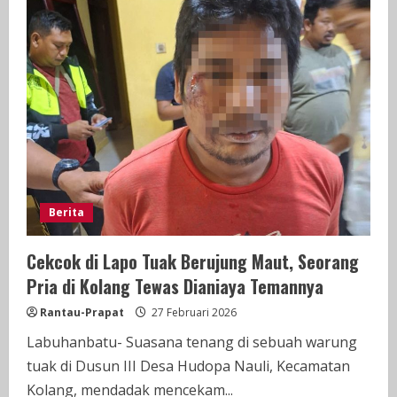
Kampung
Rakyat
Gerebek
Dugaan
Sarang
Narkoba
di
Perlabian
Berita
Cekcok di Lapo Tuak Berujung Maut, Seorang
Pria di Kolang Tewas Dianiaya Temannya
Rantau-Prapat
27 Februari 2026
Labuhanbatu- Suasana tenang di sebuah warung
tuak di Dusun III Desa Hudopa Nauli, Kecamatan
Kolang, mendadak mencekam...