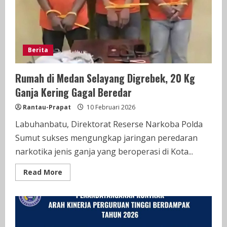
Dari
Bandar
Narkoba
Berita
Rumah di Medan Selayang Digrebek, 20 Kg
Ganja Kering Gagal Beredar
Rantau-Prapat
10 Februari 2026
Labuhanbatu, Direktorat Reserse Narkoba Polda
Sumut sukses mengungkap jaringan peredaran
narkotika jenis ganja yang beroperasi di Kota...
Read
Read More
more
about
Rumah
di
Medan
Selayang
Digrebek,