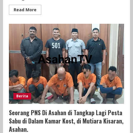
Read
Read More
more
about
Cekcok
di
Lapo
Tuak
Berujung
Maut,
Seorang
Pria
di
Kolang
Tewas
Dianiaya
Temannya
Berita
Seorang PNS Di Asahan di Tangkap Lagi Pesta
Sabu di Dalam Kamar Kost, di Mutiara Kisaran,
Asahan.