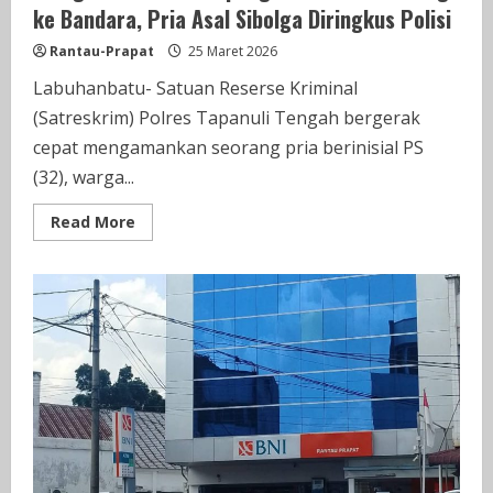
ke Bandara, Pria Asal Sibolga Diringkus Polisi
Rantau-Prapat
25 Maret 2026
Labuhanbatu- Satuan Reserse Kriminal
(Satreskrim) Polres Tapanuli Tengah bergerak
cepat mengamankan seorang pria berinisial PS
(32), warga...
Read
Read More
more
about
Diduga
Cabuli
Penumpang
Usai
Antar
Keluarga
ke
Bandara,
Pria
Asal
Sibolga
Diringkus
Polisi