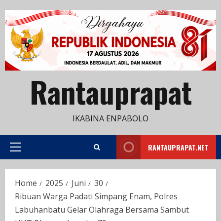
Skip
to
content
Rantauprapat
IKABINA ENPABOLO
RANTAUPRAPAT.NET
Primary
Menu
Home
2025
Juni
30
Ribuan Warga Padati Simpang Enam, Polres
Labuhanbatu Gelar Olahraga Bersama Sambut