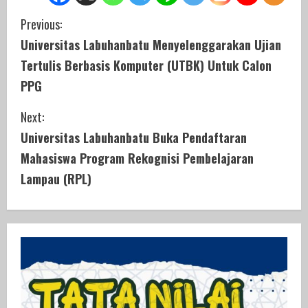
C
Previous:
Universitas Labuhanbatu Menyelenggarakan Ujian
o
Tertulis Berbasis Komputer (UTBK) Untuk Calon
n
PPG
t
Next:
i
Universitas Labuhanbatu Buka Pendaftaran
Mahasiswa Program Rekognisi Pembelajaran
n
Lampau (RPL)
u
e
R
e