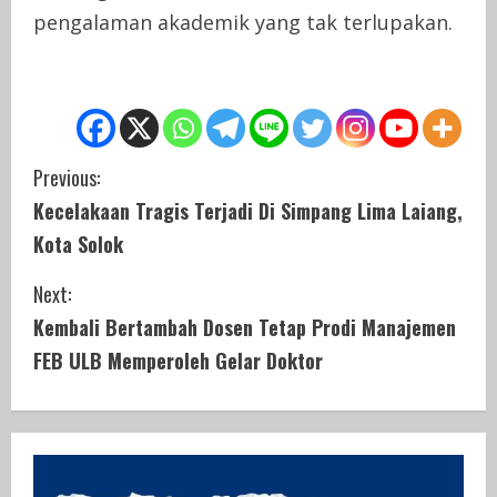
pengalaman akademik yang tak terlupakan.
C
Previous:
Kecelakaan Tragis Terjadi Di Simpang Lima Laiang,
o
Kota Solok
n
Next:
t
Kembali Bertambah Dosen Tetap Prodi Manajemen
i
FEB ULB Memperoleh Gelar Doktor
n
u