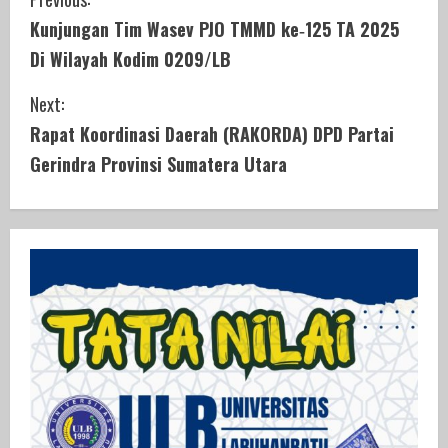
C
Kunjungan Tim Wasev PJO TMMD ke‑125 TA 2025
o
Di Wilayah Kodim 0209/LB
n
Next:
t
Rapat Koordinasi Daerah (RAKORDA) DPD Partai
i
Gerindra Provinsi Sumatera Utara
n
u
e
R
e
a