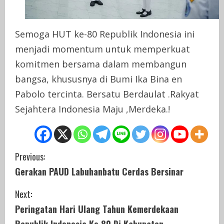
Semoga HUT ke-80 Republik Indonesia ini
menjadi momentum untuk memperkuat
komitmen bersama dalam membangun
bangsa, khususnya di Bumi Ika Bina en
Pabolo tercinta. Bersatu Berdaulat .Rakyat
Sejahtera Indonesia Maju ,Merdeka.!
C
Previous:
Gerakan PAUD Labuhanbatu Cerdas Bersinar
o
Next:
n
Peringatan Hari Ulang Tahun Kemerdekaan
t
Republik Indonesia Ke 80 Di Kabupaten