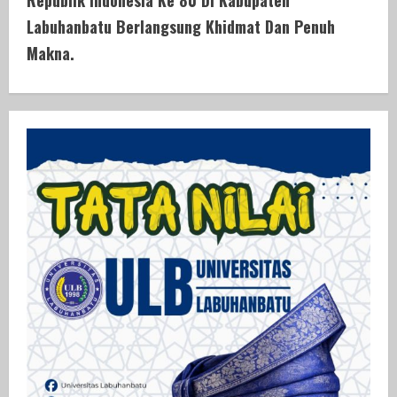
i
Labuhanbatu Berlangsung Khidmat Dan Penuh
Makna.
n
u
e
R
e
a
d
i
n