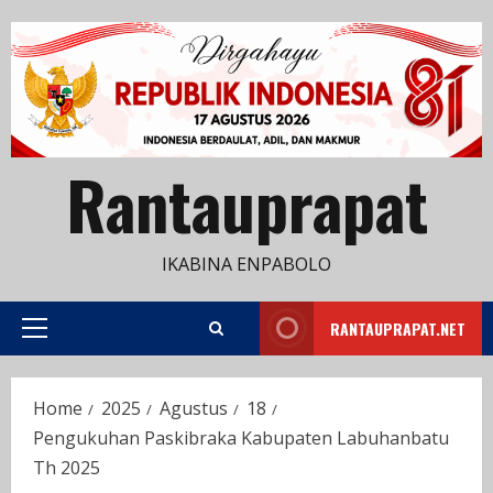
Skip
to
content
Rantauprapat
IKABINA ENPABOLO
RANTAUPRAPAT.NET
Primary
Menu
Home
2025
Agustus
18
Pengukuhan Paskibraka Kabupaten Labuhanbatu
Th 2025