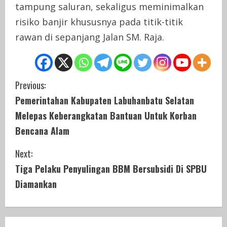
tampung saluran, sekaligus meminimalkan
risiko banjir khususnya pada titik-titik
rawan di sepanjang Jalan SM. Raja.
C
Previous:
Pemerintahan Kabupaten Labuhanbatu Selatan
o
Melepas Keberangkatan Bantuan Untuk Korban
n
Bencana Alam
t
Next:
i
Tiga Pelaku Penyulingan BBM Bersubsidi Di SPBU
Diamankan
n
u