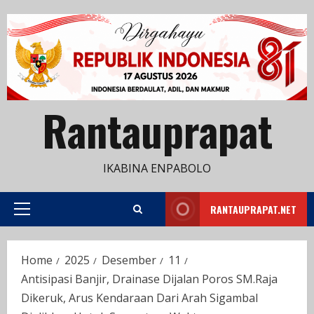
Skip
to
content
Rantauprapat
IKABINA ENPABOLO
RANTAUPRAPAT.NET
Primary
Menu
Home
2025
Desember
11
Antisipasi Banjir, Drainase Dijalan Poros SM.Raja
Dikeruk, Arus Kendaraan Dari Arah Sigambal