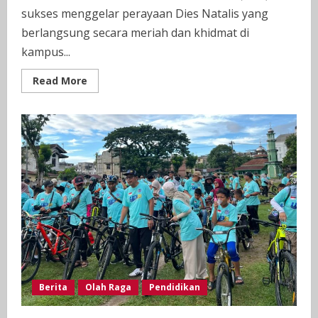
sukses menggelar perayaan Dies Natalis yang
berlangsung secara meriah dan khidmat di
kampus...
Read
Read More
more
about
Kemeriahan
Dies
Natalis
Universitas
Labuhanbatu
(ULB)
ke-
28
Tahun,
Yang
Diadakan
di
Aula
Dr.
H.
Amarullah
Nasution,
SE.,
Berita
Olah Raga
Pendidikan
MBA,
Rabu
(29/07/2026).