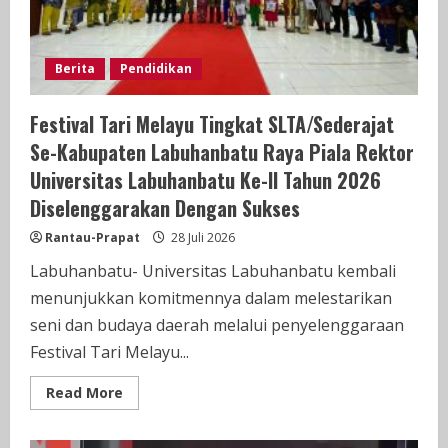
ULB
dan
Bazar
UMKM
Berita
Pendidikan
Festival Tari Melayu Tingkat SLTA/Sederajat
Se-Kabupaten Labuhanbatu Raya Piala Rektor
Universitas Labuhanbatu Ke-II Tahun 2026
Diselenggarakan Dengan Sukses
Rantau-Prapat
28 Juli 2026
Labuhanbatu- Universitas Labuhanbatu kembali
menunjukkan komitmennya dalam melestarikan
seni dan budaya daerah melalui penyelenggaraan
Festival Tari Melayu...
Read
Read More
more
about
Festival
Tari