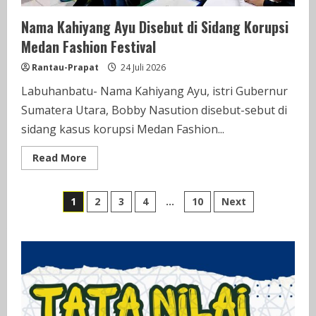
Nama Kahiyang Ayu Disebut di Sidang Korupsi
Medan Fashion Festival
Rantau-Prapat
24 Juli 2026
Labuhanbatu- Nama Kahiyang Ayu, istri Gubernur
Sumatera Utara, Bobby Nasution disebut-sebut di
sidang kasus korupsi Medan Fashion...
Read
Read More
more
about
Nama
Paginasi
Kahiyang
1
2
3
4
…
10
Next
Ayu
Disebut
pos
di
Sidang
Korupsi
Medan
Fashion
Festival