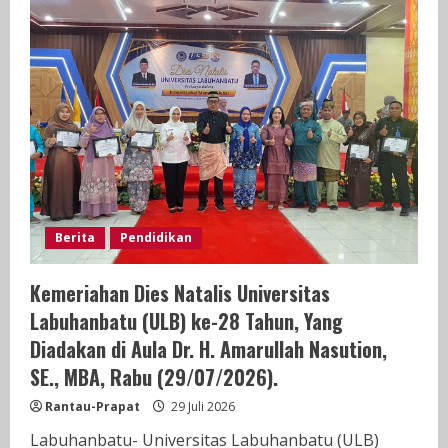
Labuhanbatu
Resmi
Mengumumkan
Hasil
Tes
CAT
Jalur
Beasiswa
Tahun
Akademik
2026/2027
Berita
Pendidikan
Kemeriahan Dies Natalis Universitas
Labuhanbatu (ULB) ke-28 Tahun, Yang
Diadakan di Aula Dr. H. Amarullah Nasution,
SE., MBA, Rabu (29/07/2026).
Rantau-Prapat
29 Juli 2026
Labuhanbatu- Universitas Labuhanbatu (ULB)