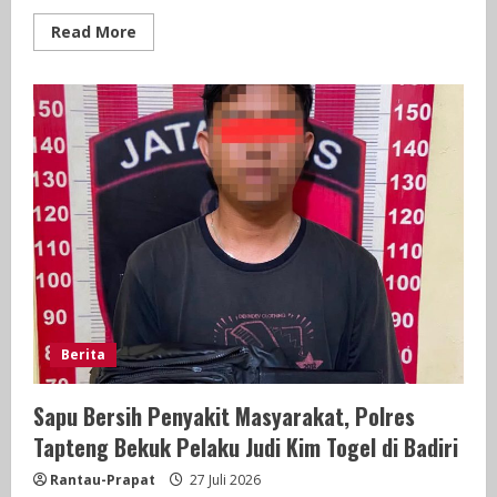
Read
Read More
more
about
Viral
Siswi
Korban
Kecelakaan
Datangi
Kantor
Bank
BNI
Demi
Urus
PIP,
Ini
Kata
BNI
Berita
Sapu Bersih Penyakit Masyarakat, Polres
Tapteng Bekuk Pelaku Judi Kim Togel di Badiri
Rantau-Prapat
27 Juli 2026