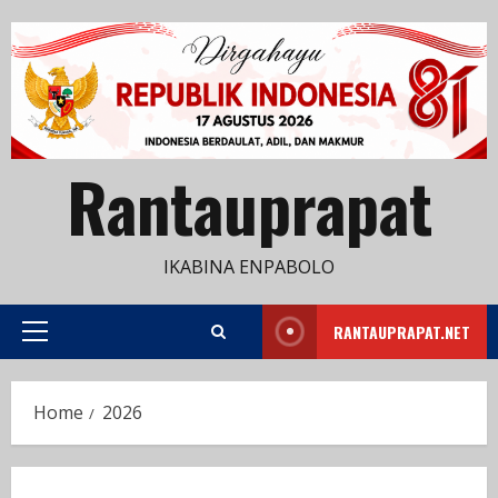
Skip
to
content
Rantauprapat
IKABINA ENPABOLO
RANTAUPRAPAT.NET
Primary
Menu
Home
2026