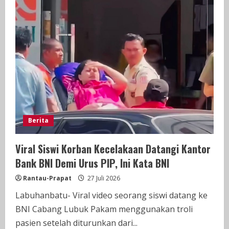
Melayu
Tingkat
SLTA/Sederajat
Se-
Kabupaten
Labuhanbatu
Raya
Piala
Rektor
Universitas
Labuhanbatu
Ke-
II
Tahun
2026
Diselenggarakan
Berita
Dengan
Sukses
Viral Siswi Korban Kecelakaan Datangi Kantor
Bank BNI Demi Urus PIP, Ini Kata BNI
Rantau-Prapat
27 Juli 2026
Labuhanbatu- Viral video seorang siswi datang ke
BNI Cabang Lubuk Pakam menggunakan troli
pasien setelah diturunkan dari...