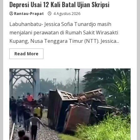
Depresi Usai 12 Kali Batal Ujian Skripsi
Rantau-Prapat
4 Agustus 2026
Labuhanbatu- Jessica Sofia Tunardjo masih
menjalani perawatan di Rumah Sakit Wirasakti
Kupang, Nusa Tenggara Timur (NTT). Jessica...
Read
Read More
more
about
Kondisi
Terkini
Mahasiswi
Undana
yang
Depresi
Usai
12
Kali
Batal
Ujian
Skripsi