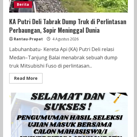
Berita
KA Putri Deli Tabrak Dump Truk di Perlintasan
Perbaungan, Sopir Meninggal Dunia
Rantau-Prapat
4 Agustus 2026
Labuhanbatu- Kereta Api (KA) Putri Deli relasi
Medan–Tanjung Balai menabrak sebuah dump
truk Mitsubishi Fuso di perlintasan...
Read
Read More
more
about
KA
Putri
Deli
Tabrak
Dump
Truk
di
Perlintasan
Perbaungan,
Sopir
Meninggal