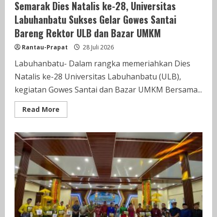
Semarak Dies Natalis ke-28, Universitas
Labuhanbatu Sukses Gelar Gowes Santai
Bareng Rektor ULB dan Bazar UMKM
Rantau-Prapat
28 Juli 2026
Labuhanbatu- Dalam rangka memeriahkan Dies
Natalis ke-28 Universitas Labuhanbatu (ULB),
kegiatan Gowes Santai dan Bazar UMKM Bersama...
Read
Read More
more
about
Semarak
Dies
Natalis
ke-
28,
Universitas
Labuhanbatu
Sukses
Gelar
Gowes
Santai
Bareng
Rektor