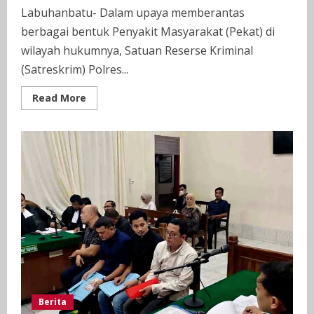
Labuhanbatu- Dalam upaya memberantas
berbagai bentuk Penyakit Masyarakat (Pekat) di
wilayah hukumnya, Satuan Reserse Kriminal
(Satreskrim) Polres...
Read
Read More
more
about
Sapu
Bersih
Penyakit
Masyarakat,
Polres
Tapteng
Bekuk
Pelaku
Judi
Kim
Togel
di
Badiri
Berita