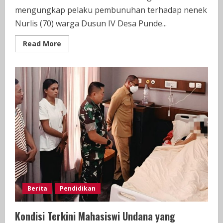
mengungkap pelaku pembunuhan terhadap nenek
Nurlis (70) warga Dusun IV Desa Punde...
Read
Read More
more
about
Misteri
Pembunuhan
Nek
Nurlis
di
Tj
Morawa
Terkuak!
Pelakunya
Oknum
Polisi
Berita
Pendidikan
Kondisi Terkini Mahasiswi Undana yang