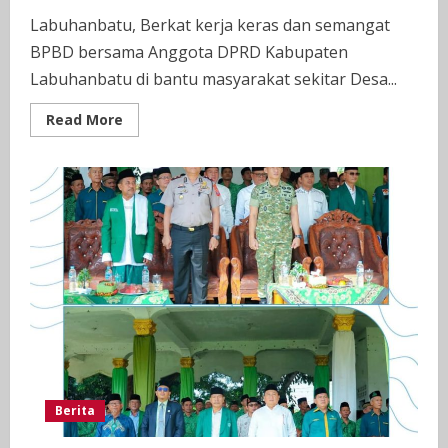
Labuhanbatu, Berkat kerja keras dan semangat
BPBD bersama Anggota DPRD Kabupaten
Labuhanbatu di bantu masyarakat sekitar Desa...
Read
Read More
more
about
BPBD
Bersama
Anggota
DPRD
Kabupaten
Labuhanbatu
Evakuasi
6
Jasad
Warga
Kabupaten
Labuhanbatu
Korban
Bencana
Longsor
Di
Taput
Berita