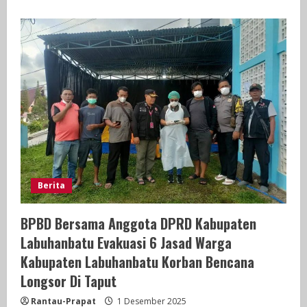
about
Presiden
Prabowo
Bertolak
ke
Daerah
Terdampak
Bencana,
Tinjau
Kondisi
di
Lapangan
Berita
BPBD Bersama Anggota DPRD Kabupaten
Labuhanbatu Evakuasi 6 Jasad Warga
Kabupaten Labuhanbatu Korban Bencana
Longsor Di Taput
Rantau-Prapat
1 Desember 2025