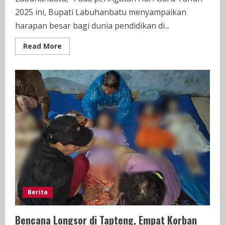
2025 ini, Bupati Labuhanbatu menyampaikan
harapan besar bagi dunia pendidikan di...
Read
Read More
more
about
Selamat
Memperingati
Hari
Guru
Nasional
2025
Berita
Bencana Longsor di Tapteng, Empat Korban