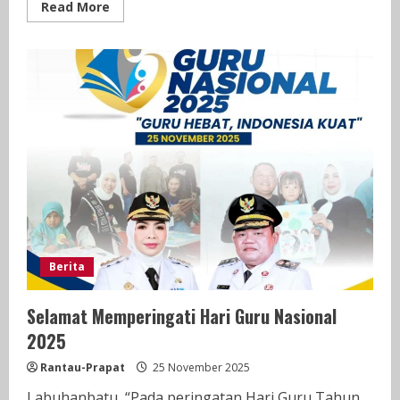
Read
Read More
more
about
Info
Situasi
BANJIR
Di
KOTA
MEDAN
27
NOV
2025.
Berita
Selamat Memperingati Hari Guru Nasional
2025
Rantau-Prapat
25 November 2025
Labuhanbatu, “Pada peringatan Hari Guru Tahun