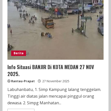
Di
Provinsi
Sumatera
Utara,
Yang
Meliputi
Sibolga,
Tapanuli
Utara,
Tapanuli
Tengah
Dan
Tapanuli
Selatan,
Dilanda
Berita
Bencana
Akibat
Cuaca
Ekstrem
Info Situasi BANJIR Di KOTA MEDAN 27 NOV
2025.
Rantau-Prapat
27 November 2025
Labuhanbatu, 1. Simp Kampung lalang tenggelam.
Tinggi air diatas jalan mencapai pinggul orang
dewasa. 2. Simpg Manhatan...