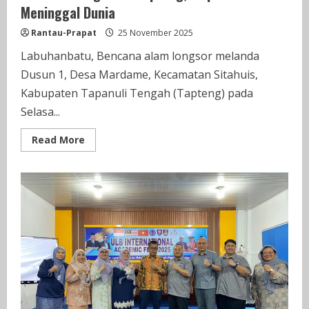
Meninggal Dunia
Rantau-Prapat
25 November 2025
Labuhanbatu, Bencana alam longsor melanda
Dusun 1, Desa Mardame, Kecamatan Sitahuis,
Kabupaten Tapanuli Tengah (Tapteng) pada
Selasa...
Read
Read More
more
about
Bencana
Longsor
di
Tapteng,
Empat
Korban
Meninggal
Dunia