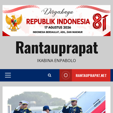
Skip
to
content
Rantauprapat
IKABINA ENPABOLO
RANTAUPRAPAT.NET
Primary
Menu