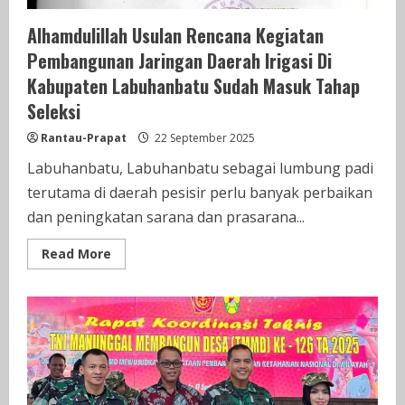
Alhamdulillah Usulan Rencana Kegiatan
Pembangunan Jaringan Daerah Irigasi Di
Kabupaten Labuhanbatu Sudah Masuk Tahap
Seleksi
Rantau-Prapat
22 September 2025
Labuhanbatu, Labuhanbatu sebagai lumbung padi
terutama di daerah pesisir perlu banyak perbaikan
dan peningkatan sarana dan prasarana...
Read
Read More
more
about
Alhamdulillah
Usulan
Rencana
Kegiatan
Pembangunan
Jaringan
Daerah
Irigasi
Di
Kabupaten