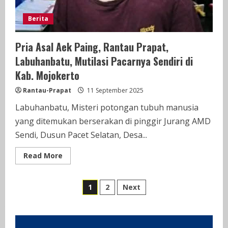
Berita
Pria Asal Aek Paing, Rantau Prapat,
Labuhanbatu, Mutilasi Pacarnya Sendiri di
Kab. Mojokerto
Rantau-Prapat
11 September 2025
Labuhanbatu, Misteri potongan tubuh manusia
yang ditemukan berserakan di pinggir Jurang AMD
Sendi, Dusun Pacet Selatan, Desa...
Read
Read More
more
about
Pria
Paginasi
Asal
1
2
Next
Aek
Paing,
pos
Rantau
Prapat,
Labuhanbatu,
Mutilasi