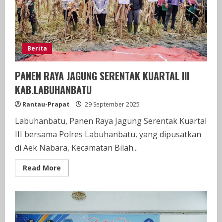
Sumut
Berita
PANEN RAYA JAGUNG SERENTAK KUARTAL III
KAB.LABUHANBATU
Rantau-Prapat
29 September 2025
Labuhanbatu, Panen Raya Jagung Serentak Kuartal
III bersama Polres Labuhanbatu, yang dipusatkan
di Aek Nabara, Kecamatan Bilah...
Read
Read More
more
about
PANEN
RAYA
JAGUNG
SERENTAK
KUARTAL