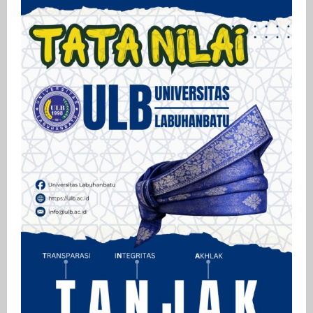
Pacarnya
Sendiri
di
Kab.
Mojokerto