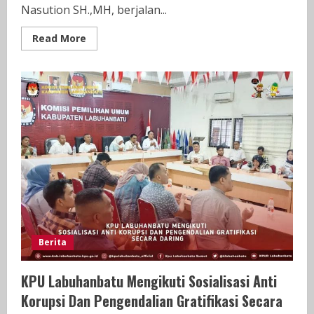
Nasution SH.,MH, berjalan...
Read
Read More
more
about
KORNI
Dan
Universitas
Labuhanbatu
Berkolaborasi
Gelar
Festival
Marching
Band
Berita
KPU Labuhanbatu Mengikuti Sosialisasi Anti
Korupsi Dan Pengendalian Gratifikasi Secara