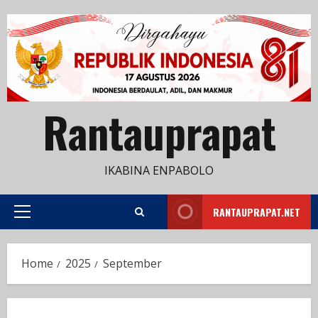
Skip
to
content
Rantauprapat
IKABINA ENPABOLO
RANTAUPRAPAT.NET
Primary
Menu
Home
2025
September