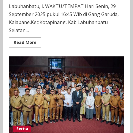
Labuhanbatu, I. WAKTU/TEMPAT Hari Senin, 29
September 2025 pukul 16:45 Wib di Gang Garuda,
Kalapane,Kec.Kotapinang, Kab.Labuhanbatu
Selatan....
Read
Read More
more
about
Telah
Terjadi
Kebakaran
Rumah
Permanen
di
Kalapane,
Kec.Kotapinang,
Kab.Labuhanbatu
Selatan.
Berita