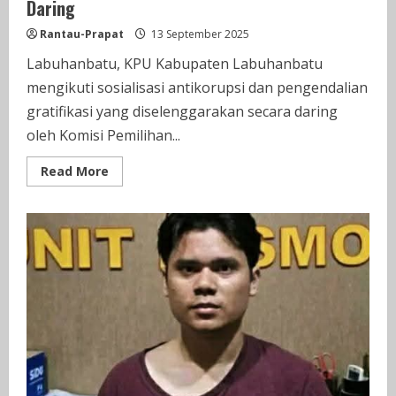
Daring
Rantau-Prapat
13 September 2025
Labuhanbatu, KPU Kabupaten Labuhanbatu
mengikuti sosialisasi antikorupsi dan pengendalian
gratifikasi yang diselenggarakan secara daring
oleh Komisi Pemilihan...
Read
Read More
more
about
KPU
Labuhanbatu
Mengikuti
Sosialisasi
Anti
Korupsi
Dan
Pengendalian
Gratifikasi
Secara
Daring