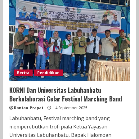
Membangun
Desa
(TMMD)
Ke-
126
TA
2025
Berita
Pendidikan
KORNI Dan Universitas Labuhanbatu
Berkolaborasi Gelar Festival Marching Band
Rantau-Prapat
14 September 2025
Labuhanbatu, Festival marching band yang
memperebutkan trofi piala Ketua Yayasan
Universitas Labuhanbatu, Bapak Halomoan