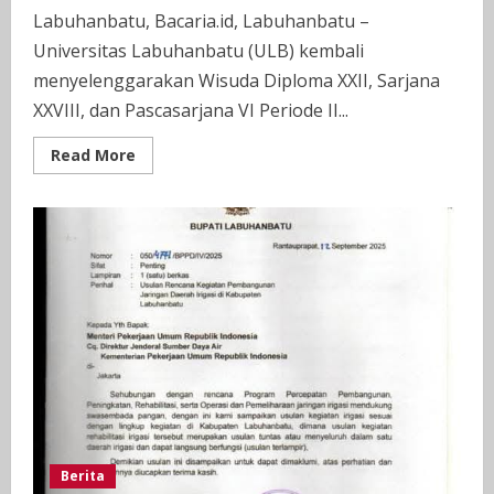
Labuhanbatu, Bacaria.id, Labuhanbatu –
Universitas Labuhanbatu (ULB) kembali
menyelenggarakan Wisuda Diploma XXII, Sarjana
XXVIII, dan Pascasarjana VI Periode II...
Read
Read More
more
about
ULB
Kukuhkan
504
Wisudawan,
Nuansa
Melayu
Warnai
Wisuda
2025
Berita