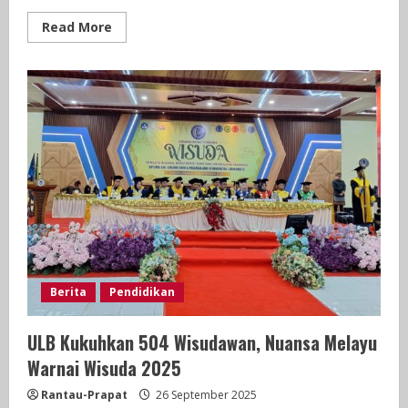
Read
Read More
more
about
Penyerahan
SK
Pegawai
Pemerintah
Dengan
Perjanjian
Kerja
(PPPK)
di
Kabupaten
Labuhan
Batu
Berita
Pendidikan
ULB Kukuhkan 504 Wisudawan, Nuansa Melayu
Warnai Wisuda 2025
Rantau-Prapat
26 September 2025