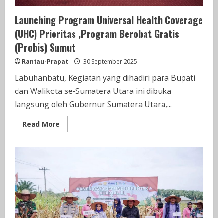
Launching Program Universal Health Coverage
(UHC) Prioritas ,Program Berobat Gratis
(Probis) Sumut
Rantau-Prapat
30 September 2025
Labuhanbatu, Kegiatan yang dihadiri para Bupati
dan Walikota se-Sumatera Utara ini dibuka
langsung oleh Gubernur Sumatera Utara,...
Read
Read More
more
about
Launching
Program
Universal
Health
Coverage
(UHC)
Prioritas
,Program
Berobat
Gratis
(Probis)