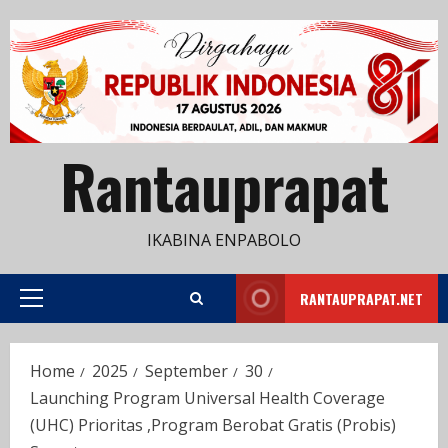
Skip
to
content
Rantauprapat
IKABINA ENPABOLO
RANTAUPRAPAT.NET
Primary
Menu
Home
2025
September
30
Launching Program Universal Health Coverage
(UHC) Prioritas ,Program Berobat Gratis (Probis)