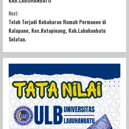
KAB.LABUHANBATU
n
Next:
t
Telah Terjadi Kebakaran Rumah Permanen di
i
Kalapane, Kec.Kotapinang, Kab.Labuhanbatu
Selatan.
n
u
e
R
e
a
d