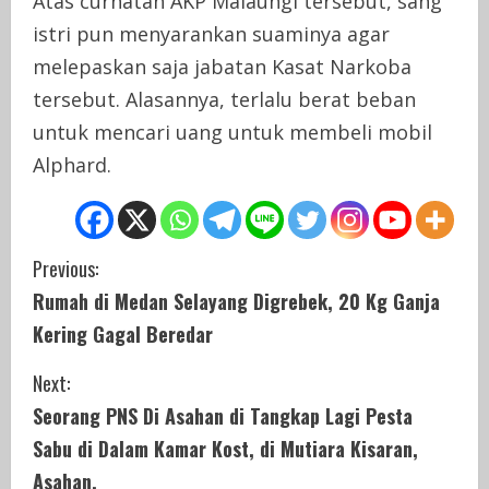
Atas curhatan AKP Malaungi tersebut, sang
istri pun menyarankan suaminya agar
melepaskan saja jabatan Kasat Narkoba
tersebut. Alasannya, terlalu berat beban
untuk mencari uang untuk membeli mobil
Alphard.
C
Previous:
Rumah di Medan Selayang Digrebek, 20 Kg Ganja
o
Kering Gagal Beredar
n
Next:
t
Seorang PNS Di Asahan di Tangkap Lagi Pesta
i
Sabu di Dalam Kamar Kost, di Mutiara Kisaran,
Asahan.