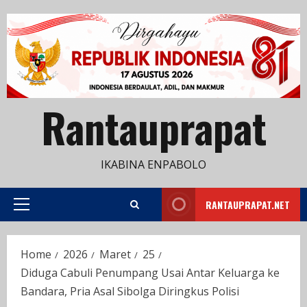
Skip
to
content
Rantauprapat
IKABINA ENPABOLO
RANTAUPRAPAT.NET
Primary
Menu
Home
2026
Maret
25
Diduga Cabuli Penumpang Usai Antar Keluarga ke
Bandara, Pria Asal Sibolga Diringkus Polisi