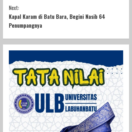
n
Next:
t
Kapal Karam di Batu Bara, Begini Nasib 64
i
Penumpangnya
n
u
e
R
e
a
d
i