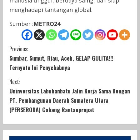
manusia unggul, berdaya saing, dan siap
menghadapi tantangan global.
Sumber :
METRO24
C
Previous:
Sumbar, Sumut, Riau, Aceh, GELAP GULITA!!!
o
Ternyata Ini Penyebabnya
n
Next:
t
Uninversitas Labuhanbatu Jalin Kerja Sama Dengan
i
PT. Pembangunan Daerah Sumatera Utara
(PERSERODA) Cabang Rantauprapat
n
u