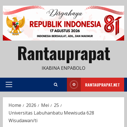
Skip
to
content
Rantauprapat
IKABINA ENPABOLO
RANTAUPRAPAT.NET
Primary
Menu
Home
2026
Mei
25
Universitas Labuhanbatu Mewisuda 628
Wisudawan/ti