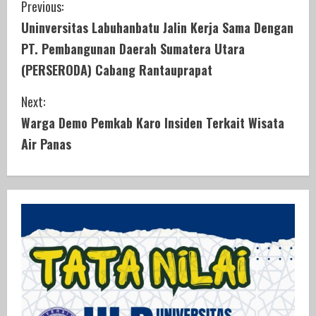
C
Previous:
Uninversitas Labuhanbatu Jalin Kerja Sama Dengan
o
PT. Pembangunan Daerah Sumatera Utara
n
(PERSERODA) Cabang Rantauprapat
t
Next:
i
Warga Demo Pemkab Karo Insiden Terkait Wisata
Air Panas
n
u
e
R
e
a