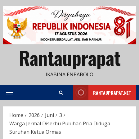
Skip
to
content
Rantauprapat
IKABINA ENPABOLO
RANTAUPRAPAT.NET
Primary
Menu
Home
2026
Juni
3
Warga Jermal Diserbu Puluhan Pria Diduga
Suruhan Ketua Ormas