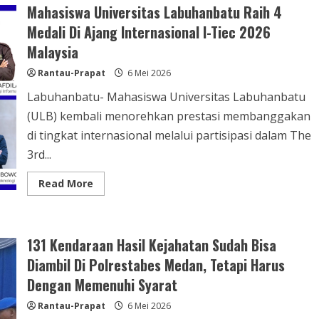
Mahasiswa Universitas Labuhanbatu Raih 4
Kuliah
Umum
Medali Di Ajang Internasional I-Tiec 2026
“Digitalisasi
Petani
Malaysia
Sawit”,
Dorong
Transformasi
Rantau-Prapat
6 Mei 2026
Pertanian
Modern
Labuhanbatu- Mahasiswa Universitas Labuhanbatu
Berbasis
Teknologi
(ULB) kembali menorehkan prestasi membanggakan
di tingkat internasional melalui partisipasi dalam The
3rd...
Read
Read More
more
about
Mahasiswa
Universitas
Labuhanbatu
131 Kendaraan Hasil Kejahatan Sudah Bisa
Raih
4
Diambil Di Polrestabes Medan, Tetapi Harus
Medali
Di
Dengan Memenuhi Syarat
Ajang
Internasional
I-
Rantau-Prapat
6 Mei 2026
Tiec