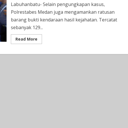
2026
Labuhanbatu- Selain pengungkapan kasus,
Malaysia
Polrestabes Medan juga mengamankan ratusan
barang bukti kendaraan hasil kejahatan. Tercatat
sebanyak 129...
Read
Read More
more
about
131
Kendaraan
Hasil
Kejahatan
Sudah
Bisa
Diambil
Di
Polrestabes
Medan,
Tetapi
Harus
Dengan
Memenuhi
Syarat