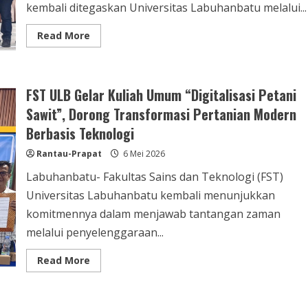
kembali ditegaskan Universitas Labuhanbatu melalui...
Read
Read More
more
about
Universitas
Labuhanbatu
(ULB)
FST ULB Gelar Kuliah Umum “Digitalisasi Petani
Resmi
Membuka
Sawit”, Dorong Transformasi Pertanian Modern
Turnamen
Futsal
Berbasis Teknologi
Se-
Labuhanbatu
Raya
Rantau-Prapat
6 Mei 2026
Cup
IV
Labuhanbatu- Fakultas Sains dan Teknologi (FST)
2026,
Tingkat
Universitas Labuhanbatu kembali menunjukkan
SLTA
komitmennya dalam menjawab tantangan zaman
melalui penyelenggaraan...
Read
Read More
more
about
FST
ULB
Gelar