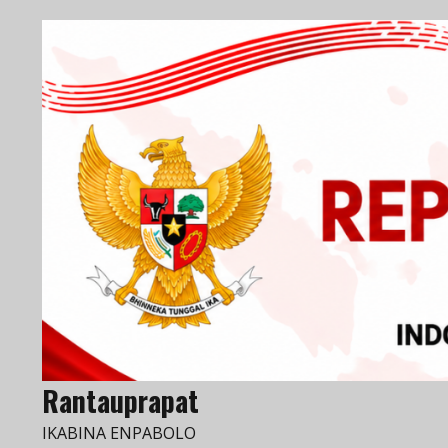
Skip
to
content
Rantauprapat
IKABINA ENPABOLO