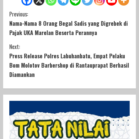
C
Previous:
Nama-Nama 8 Orang Begal Sadis yang Digrebek di
o
Pajak UKA Marelan Beserta Perannya
n
Next:
t
Press Release Polres Labuhanbatu, Empat Pelaku
i
Bom Molotov Barbershop di Rantauprapat Berhasil
Diamankan
n
u
e
R
e