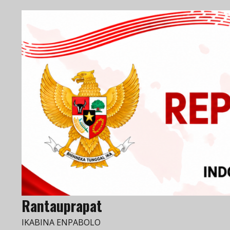
Skip
to
content
Rantauprapat
IKABINA ENPABOLO